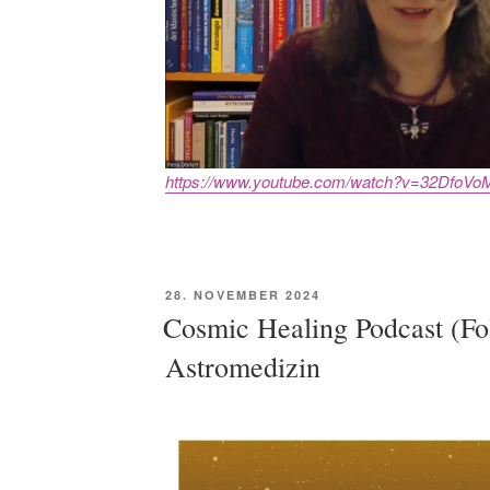
https://www.youtube.com/watch?v=32DfoVo
POSTED
28. NOVEMBER 2024
ON
Cosmic Healing Podcast (Fo
Astromedizin