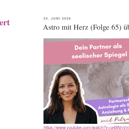
ert
POSTED
25. JUNI 2026
ON
Astro mit Herz (Folge 65) ü
https://www.youtube.com/watch?v=g48NnVm