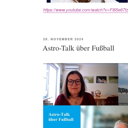
https://www.youtube.com/watch?v=FI65e67f
POSTED
28. NOVEMBER 2024
ON
Astro-Talk über Fußball