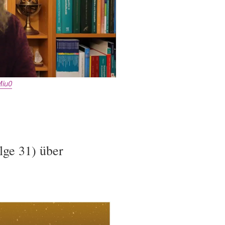
Miu0
lge 31) über