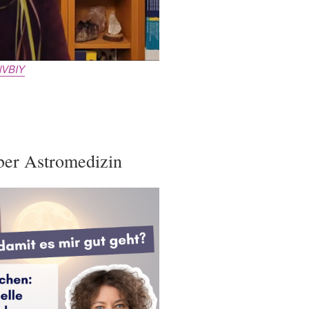
lVBIY
über Astromedizin