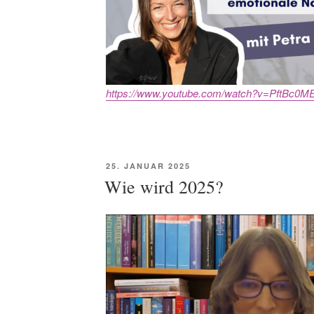
https://www.youtube.com/watch?v=PftBc0M
POSTED
25. JANUAR 2025
ON
Wie wird 2025?