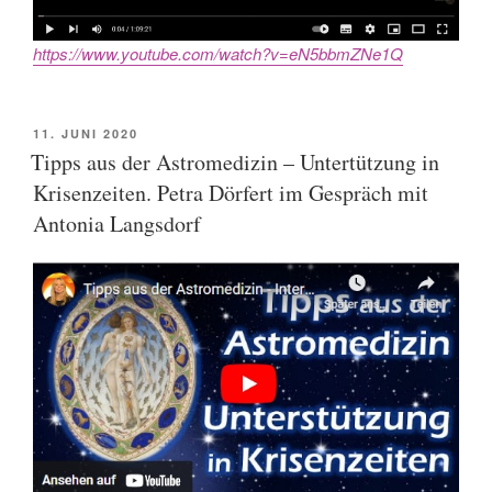
https://www.youtube.com/watch?v=eN5bbmZNe1Q
POSTED
11. JUNI 2020
ON
Tipps aus der Astromedizin – Untertützung in
Krisenzeiten. Petra Dörfert im Gespräch mit
Antonia Langsdorf