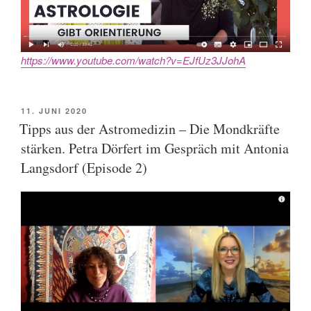
https://www.youtube.com/watch?v=EJfUz3JJohA
POSTED
11. JUNI 2020
ON
Tipps aus der Astromedizin – Die Mondkräfte
stärken. Petra Dörfert im Gespräch mit Antonia
Langsdorf (Episode 2)