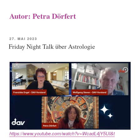
Autor:
Petra Dörfert
POSTED
27. MAI 2023
ON
Friday Night Talk über Astrologie
https://www.youtube.com/watch?v=WcadL4jY5UI&t