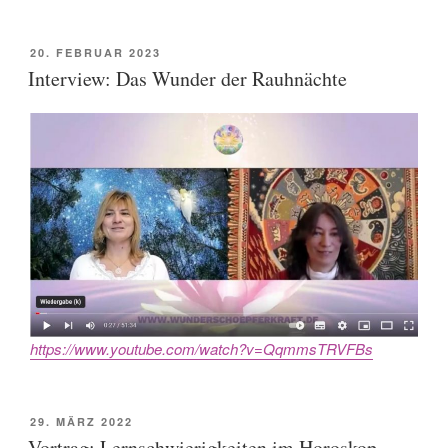
POSTED
20. FEBRUAR 2023
ON
Interview: Das Wunder der Rauhnächte
https://www.youtube.com/watch?v=QqmmsTRVFBs
POSTED
29. MÄRZ 2022
ON
Vortrag: Lernschwierigkeiten im Horoskop