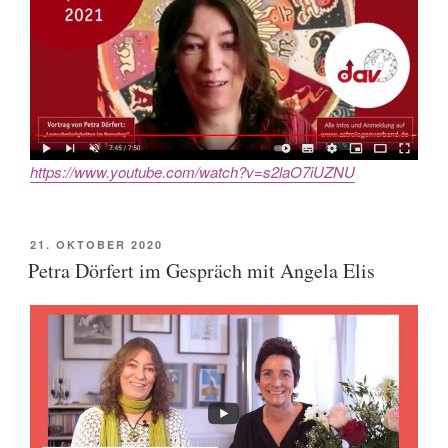
https://www.youtube.com/watch?v=s2laO7iUZNU
POSTED
21. OKTOBER 2020
ON
Petra Dörfert im Gespräch mit Angela Elis