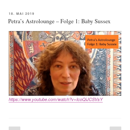
POSTED
18. MAI 2019
ON
Petra’s Astrolounge – Folge 1: Baby Sussex
https://www.youtube.com/watch?v=IcoQiJCSVsY