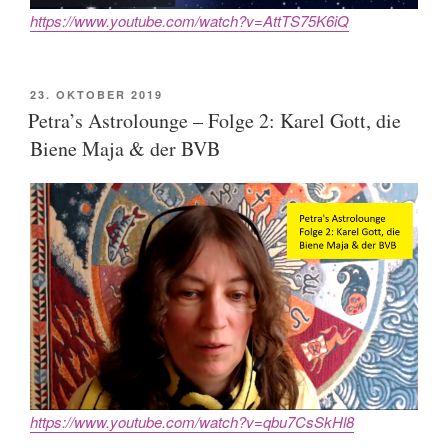
https://www.youtube.com/watch?v=AttTS75K6iQ
POSTED
23. OKTOBER 2019
ON
Petra’s Astrolounge – Folge 2: Karel Gott, die
Biene Maja & der BVB
https://www.youtube.com/watch?v=qbu7CsSkHl8