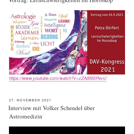
https://www.youtube.com/watch?v=zZA8I9SPevU
POSTED
27. NOVEMBER 2021
ON
Interview mit Volker Schendel über
Astromedizin