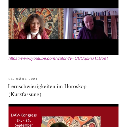
https://www.youtube.com/watch?v=UBDqdPU1LBo&t
POSTED
26. MÄRZ 2021
ON
Lernschwierigkeiten im Horoskop
(Kurzfassung)