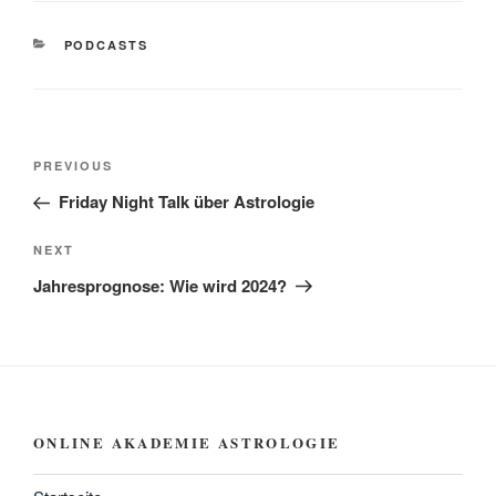
CATEGORIES
PODCASTS
Beitragsnavigation
Previous
PREVIOUS
Post
Friday Night Talk über Astrologie
Next
NEXT
Post
Jahresprognose: Wie wird 2024?
ONLINE AKADEMIE ASTROLOGIE