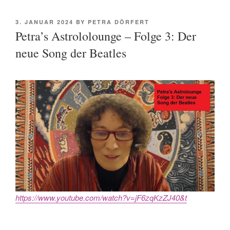
POSTED
3. JANUAR 2024
BY
PETRA DÖRFERT
ON
Petra’s Astrololounge – Folge 3: Der
neue Song der Beatles
https://www.youtube.com/watch?v=jF6zqKzZJ40&t